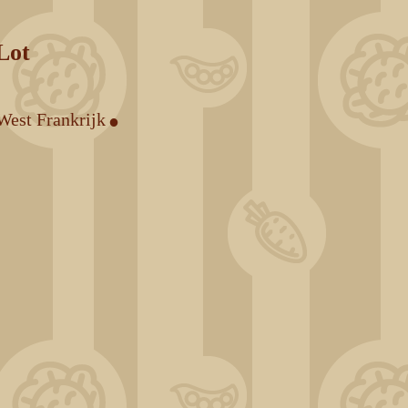
Lot
.
West Frankrijk