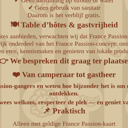
✔ Geen aansluiting op stroom of water
✔ Geen gebruik van sanitair
Daarom is het verblijf gratis.
🍽️ Table d’hôtes & gastvrijheid
ôtes aanbieden, verwachten wij dat France Passion
rijk onderdeel van het France Passion-concept: on
n eten, kennismaken en genieten van lokale produ
👉 We bespreken dit graag ter plaatse
❤️ Van camperaar tot gastheer
ssion-gangers en weten hoe bijzonder het is om
ontdekken.
ees welkom, respecteer de plek — en geniet va
📌 Praktisch
Alleen met geldige France Passion-kaart