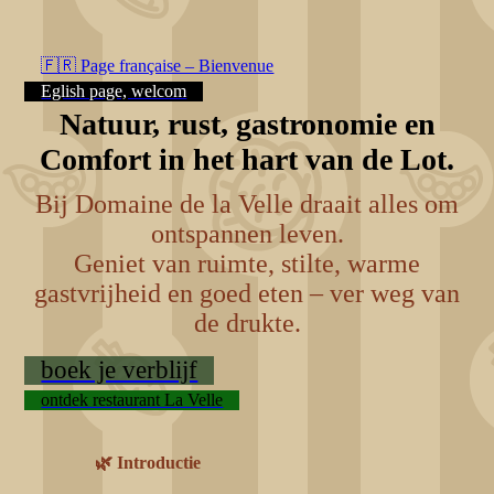
🇫🇷 Page française – Bienvenue
Eglish page, welcom
Natuur, rust, gastronomie en
Comfort in het hart van de Lot.
Bij Domaine de la Velle draait alles om
ontspannen leven.
Geniet van ru
imte, stilte, warme
g
astvrijheid en goed eten – ver weg van
de drukte.
boek je verblijf
ontdek restaurant La Velle
🌿 Introductie