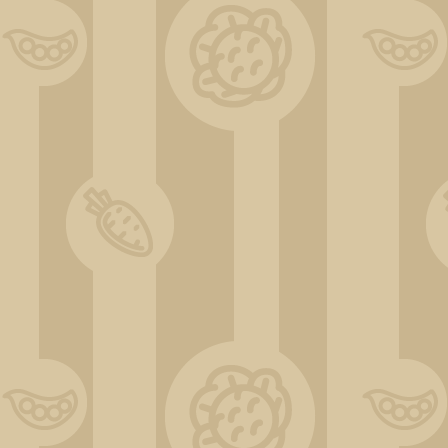
IMG_20190804_192212143