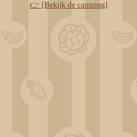
👉 [Bekijk de camping]
ChatGPT Image 31 déc. 2025, 12_44_58