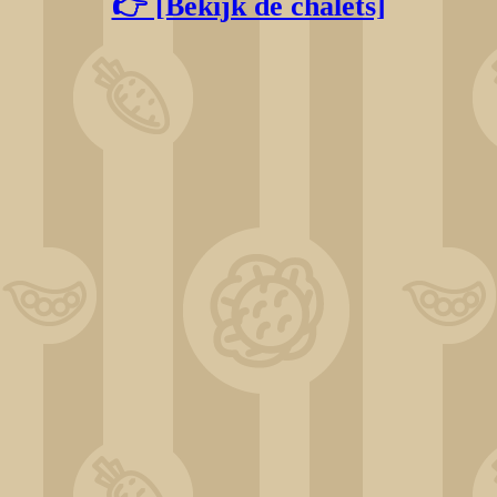
👉 [Bekijk de chalets]