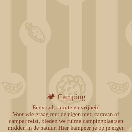
ChatGPT Image 31 déc. 2025, 11_53_14
438304949_1043286880847815_4215129661487225745_n
🏕️ Camping
Eenvoud, ruimte en vrijheid
Voor wie graag met de eigen tent, caravan of
camper reist, bieden we ruime campingplaatsen
midden in de natuur. Hier kampeer je op je eigen